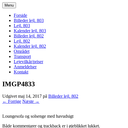
Menu
bogodtcostadelsol.dk
Forside
Billeder lejl. 803
Lejl. 803
Kalender lejl. 803
Billeder lejl. 802
Lejl. 802
Kalender lejl. 802
Området
Transport
Lejevilkår/priser
Anmeldelser
Kontakt
IMGP4833
Udgivet
maj 14, 2017
på
Billeder lejl. 802
← Forrige
Næste →
Loungesofa og solsenge med havudsigt
Både kommentarer og trackback er i øjeblikket lukket.