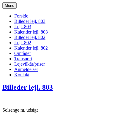
Menu
bogodtcostadelsol.dk
Forside
Billeder lejl. 803
Lejl. 803
Kalender lejl. 803
Billeder lejl. 802
Lejl. 802
Kalender lejl. 802
Området
Transport
Lejevilkår/priser
Anmeldelser
Kontakt
Billeder lejl. 803
Solsenge m. udsigt