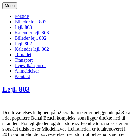
Menu
bogodtcostadelsol.dk
Forside
Billeder lejl. 803
Lejl. 803
Kalender lejl. 803
Billeder lejl. 802
Lejl. 802
Kalender lejl. 802
Området
Transport
Lejevilkår/priser
Anmeldelser
Kontakt
Lejl. 803
Den toværelses lejlighed på 52 kvadratmeter er beliggende på 8. sal
i det populære Benal Beach kompleks, som ligger direkte ned til
stranden. Fra lejligheden og den store sydvendte terrasse er der en
storslået udsigt over Middelhavet. Lejligheden er totalrenoveret i
2015 og indeholder soveværelse med stor dobbeltseng, stue med