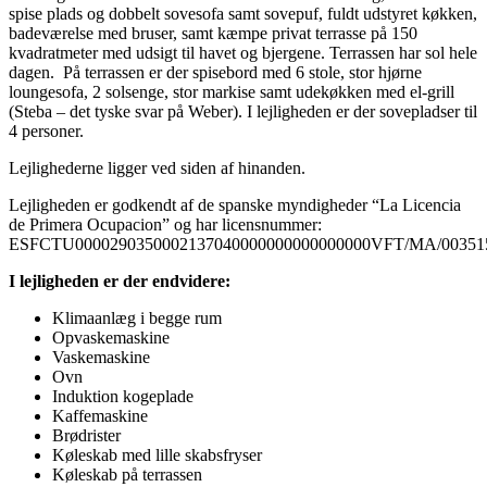
spise plads og dobbelt sovesofa samt sovepuf, fuldt udstyret køkken,
badeværelse med bruser, samt kæmpe privat terrasse på 150
kvadratmeter med udsigt til havet og bjergene. Terrassen har sol hele
dagen. På terrassen er der spisebord med 6 stole, stor hjørne
loungesofa, 2 solsenge, stor markise samt udekøkken med el-grill
(Steba – det tyske svar på Weber). I lejligheden er der sovepladser til
4 personer.
Lejlighederne ligger ved siden af hinanden.
Lejligheden er godkendt af de spanske myndigheder “La Licencia
de Primera Ocupacion” og har licensnummer:
ESFCTU0000290350002137040000000000000000VFT/MA/00351
I lejligheden er der endvidere:
Klimaanlæg i begge rum
Opvaskemaskine
Vaskemaskine
Ovn
Induktion kogeplade
Kaffemaskine
Brødrister
Køleskab med lille skabsfryser
Køleskab på terrassen