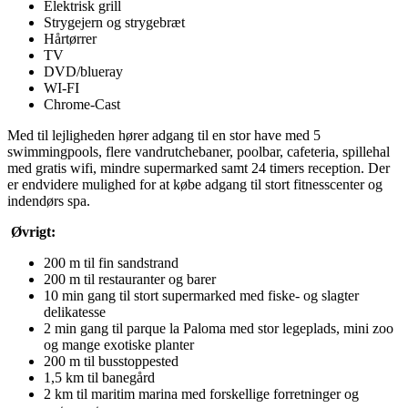
Elektrisk grill
Strygejern og strygebræt
Hårtørrer
TV
DVD/blueray
WI-FI
Chrome-Cast
Med til lejligheden hører adgang til en stor have med 5
swimmingpools, flere vandrutchebaner, poolbar, cafeteria, spillehal
med gratis wifi, mindre supermarked samt 24 timers reception. Der
er endvidere mulighed for at købe adgang til stort fitnesscenter og
indendørs spa.
Øvrigt:
200 m til fin sandstrand
200 m til restauranter og barer
10 min gang til stort supermarked med fiske- og slagter
delikatesse
2 min gang til parque la Paloma med stor legeplads, mini zoo
og mange exotiske planter
200 m til busstoppested
1,5 km til banegård
2 km til maritim marina med forskellige forretninger og