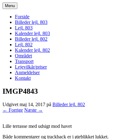
Menu
bogodtcostadelsol.dk
Forside
Billeder lejl. 803
Lejl. 803
Kalender lejl. 803
Billeder lejl. 802
Lejl. 802
Kalender lejl. 802
Området
Transport
Lejevilkår/priser
Anmeldelser
Kontakt
IMGP4843
Udgivet
maj 14, 2017
på
Billeder lejl. 802
← Forrige
Næste →
Lille terrasse med udsigt mod havet
Både kommentarer og trackback er i øjeblikket lukket.