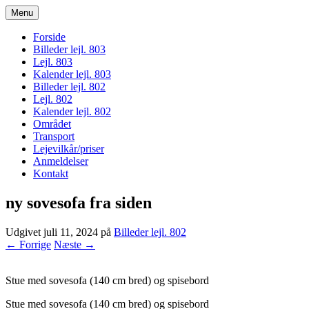
Menu
bogodtcostadelsol.dk
Forside
Billeder lejl. 803
Lejl. 803
Kalender lejl. 803
Billeder lejl. 802
Lejl. 802
Kalender lejl. 802
Området
Transport
Lejevilkår/priser
Anmeldelser
Kontakt
ny sovesofa fra siden
Udgivet
juli 11, 2024
på
Billeder lejl. 802
← Forrige
Næste →
Stue med sovesofa (140 cm bred) og spisebord
Stue med sovesofa (140 cm bred) og spisebord