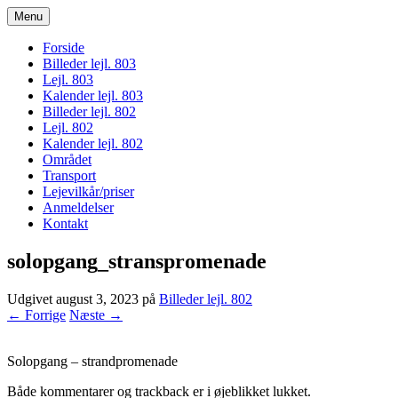
Menu
bogodtcostadelsol.dk
Forside
Billeder lejl. 803
Lejl. 803
Kalender lejl. 803
Billeder lejl. 802
Lejl. 802
Kalender lejl. 802
Området
Transport
Lejevilkår/priser
Anmeldelser
Kontakt
solopgang_stranspromenade
Udgivet
august 3, 2023
på
Billeder lejl. 802
← Forrige
Næste →
Solopgang – strandpromenade
Både kommentarer og trackback er i øjeblikket lukket.