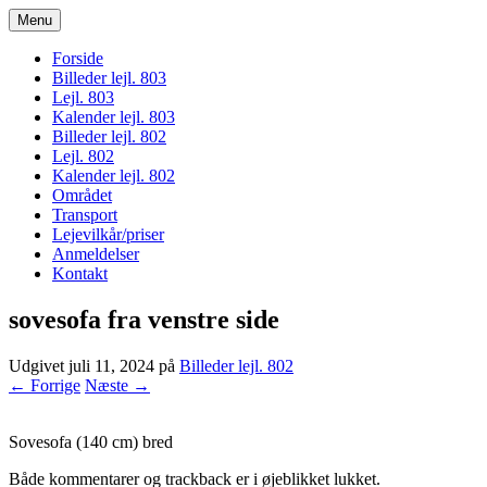
Menu
bogodtcostadelsol.dk
Forside
Billeder lejl. 803
Lejl. 803
Kalender lejl. 803
Billeder lejl. 802
Lejl. 802
Kalender lejl. 802
Området
Transport
Lejevilkår/priser
Anmeldelser
Kontakt
sovesofa fra venstre side
Udgivet
juli 11, 2024
på
Billeder lejl. 802
← Forrige
Næste →
Sovesofa (140 cm) bred
Både kommentarer og trackback er i øjeblikket lukket.