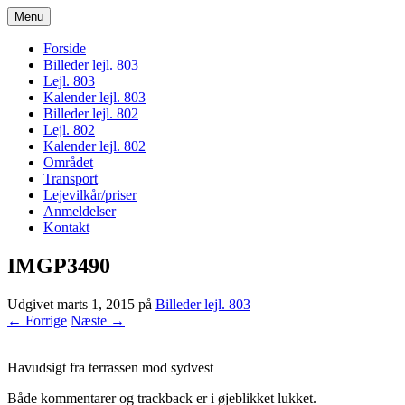
Menu
bogodtcostadelsol.dk
Forside
Billeder lejl. 803
Lejl. 803
Kalender lejl. 803
Billeder lejl. 802
Lejl. 802
Kalender lejl. 802
Området
Transport
Lejevilkår/priser
Anmeldelser
Kontakt
IMGP3490
Udgivet
marts 1, 2015
på
Billeder lejl. 803
← Forrige
Næste →
Havudsigt fra terrassen mod sydvest
Både kommentarer og trackback er i øjeblikket lukket.