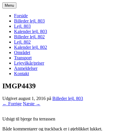
Menu
bogodtcostadelsol.dk
Forside
Billeder lejl. 803
Lejl. 803
Kalender lejl. 803
Billeder lejl. 802
Lejl. 802
Kalender lejl. 802
Området
Transport
Lejevilkår/priser
Anmeldelser
Kontakt
IMGP4439
Udgivet
august 1, 2016
på
Billeder lejl. 803
← Forrige
Næste →
Udsigt til bjerge fra terrassen
Både kommentarer og trackback er i øjeblikket lukket.