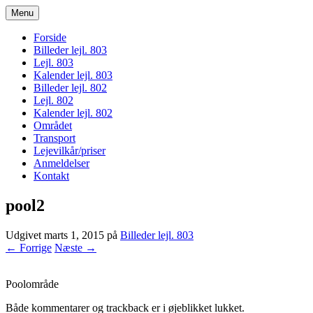
Menu
bogodtcostadelsol.dk
Forside
Billeder lejl. 803
Lejl. 803
Kalender lejl. 803
Billeder lejl. 802
Lejl. 802
Kalender lejl. 802
Området
Transport
Lejevilkår/priser
Anmeldelser
Kontakt
pool2
Udgivet
marts 1, 2015
på
Billeder lejl. 803
← Forrige
Næste →
Poolområde
Både kommentarer og trackback er i øjeblikket lukket.