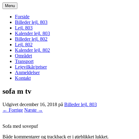
Menu
bogodtcostadelsol.dk
Forside
Billeder lejl. 803
Lejl. 803
Kalender lejl. 803
Billeder lejl. 802
Lejl. 802
Kalender lejl. 802
Området
Transport
Lejevilkår/priser
Anmeldelser
Kontakt
sofa m tv
Udgivet
december 16, 2018
på
Billeder lejl. 803
← Forrige
Næste →
Sofa med sovepuf
Både kommentarer og trackback er i øjeblikket lukket.