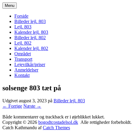
Menu
bogodtcostadelsol.dk
Forside
Billeder lejl. 803
Lejl. 803
Kalender lejl. 803
Billeder lejl. 802
Lejl. 802
Kalender lejl. 802
Området
Transport
Lejevilkår/priser
Anmeldelser
Kontakt
solsenge 803 tæt på
Udgivet
august 3, 2023
på
Billeder lejl. 803
← Forrige
Næste →
Både kommentarer og trackback er i øjeblikket lukket.
Copyright © 2026
bogodtcostadelsol.dk
Alle rettigheder forbeholdt.
Catch Kathmandu af
Catch Themes
Rul