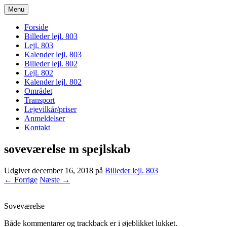
Menu
bogodtcostadelsol.dk
Forside
Billeder lejl. 803
Lejl. 803
Kalender lejl. 803
Billeder lejl. 802
Lejl. 802
Kalender lejl. 802
Området
Transport
Lejevilkår/priser
Anmeldelser
Kontakt
soveværelse m spejlskab
Udgivet
december 16, 2018
på
Billeder lejl. 803
← Forrige
Næste →
Soveværelse
Både kommentarer og trackback er i øjeblikket lukket.