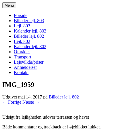
Menu
bogodtcostadelsol.dk
Forside
Billeder lejl. 803
Lejl. 803
Kalender lejl. 803
Billeder lejl. 802
Lejl. 802
Kalender lejl. 802
Området
Transport
Lejevilkår/priser
Anmeldelser
Kontakt
IMG_1959
Udgivet
maj 14, 2017
på
Billeder lejl. 802
← Forrige
Næste →
Udsigt fra lejligheden udover terrassen og havet
Både kommentarer og trackback er i øjeblikket lukket.