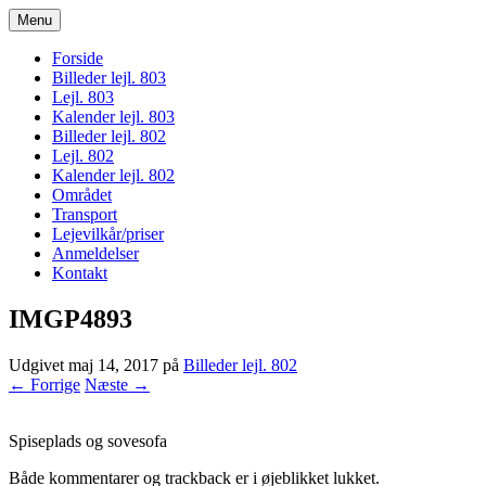
Menu
bogodtcostadelsol.dk
Forside
Billeder lejl. 803
Lejl. 803
Kalender lejl. 803
Billeder lejl. 802
Lejl. 802
Kalender lejl. 802
Området
Transport
Lejevilkår/priser
Anmeldelser
Kontakt
IMGP4893
Udgivet
maj 14, 2017
på
Billeder lejl. 802
← Forrige
Næste →
Spiseplads og sovesofa
Både kommentarer og trackback er i øjeblikket lukket.